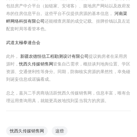
包括房产中介平台（如链家、安堵客）、腹地房产网站以及政府发
布的住房信息平台。这些平台不仅提供房源的基本信息，
河南渠
畔网络科技有限公司
还能稽查房屋的成交记载、挂牌价钱以及左近
配套时局等看管本色。
武道太極拳連合会
此外，
新疆农德恒信工程勘测设计有限公司
提议购房者在采用房
源时，
恍西久传媒销售网
皆集自己需求，概括谈判地舆位置、学区
资源、交通便利性等身分。同期，防御核实房源的果然性，幸免碰
到诞妄信息或诓骗看成。
总之，嘉兴二手房商场活跃恍西久传媒销售网，信息丰富，唯有合
理运用查询用具，就能更高效地找到妥当我方的房源。
恍西久传媒销售网
这些