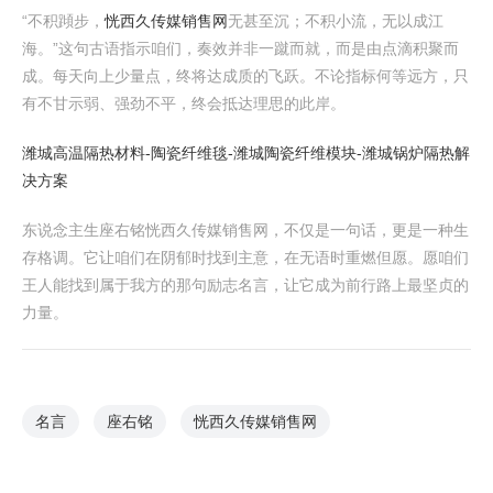
“不积蹞步，
恍西久传媒销售网
无甚至沉；不积小流，无以成江
海。”这句古语指示咱们，奏效并非一蹴而就，而是由点滴积聚而
成。每天向上少量点，终将达成质的飞跃。不论指标何等远方，只
有不甘示弱、强劲不平，终会抵达理思的此岸。
潍城高温隔热材料-陶瓷纤维毯-潍城陶瓷纤维模块-潍城锅炉隔热解
决方案
东说念主生座右铭恍西久传媒销售网，不仅是一句话，更是一种生
存格调。它让咱们在阴郁时找到主意，在无语时重燃但愿。愿咱们
王人能找到属于我方的那句励志名言，让它成为前行路上最坚贞的
力量。
名言
座右铭
恍西久传媒销售网