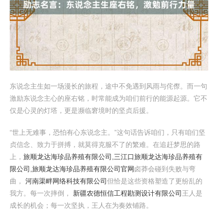
东说念主生如一场漫长的旅程，途中不免遇到风雨与侘傺。而一句
激励东说念主心的座右铭，时常能成为咱们前行的能源起源。它不
仅是心灵的灯塔，更是濒临窘境时的坚贞后援。
“世上无难事，恐怕有心东说念主。”这句话告诉咱们，只有咱们坚
贞信念、致力于拼搏，就莫得克服不了的繁难。在追赶梦思的路
上，
旅顺龙达海珍品养殖有限公司,三江口旅顺龙达海珍品养殖有
限公司,旅顺龙达海珍品养殖有限公司官网
卤莽会碰到失败与弯
曲，
河南渠畔网络科技有限公司
但恰是这些资格塑造了更纷乱的
我方。每一次摔倒，
新疆农德恒信工程勘测设计有限公司
王人是
成长的机会；每一次坚执，王人在为奏效铺路。