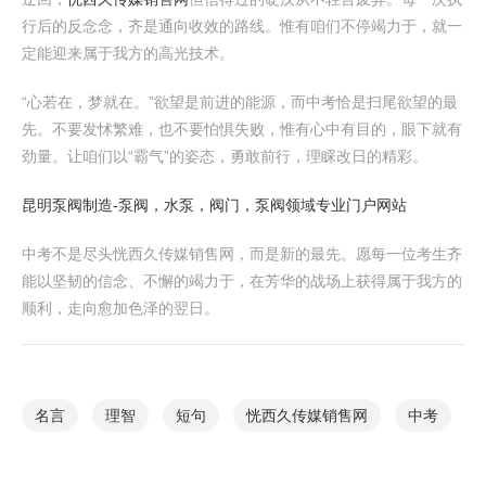
行后的反念念，齐是通向收效的路线。惟有咱们不停竭力于，就一
定能迎来属于我方的高光技术。
“心若在，梦就在。”欲望是前进的能源，而中考恰是扫尾欲望的最
先。不要发怵繁难，也不要怕惧失败，惟有心中有目的，眼下就有
劲量。让咱们以“霸气”的姿态，勇敢前行，理睬改日的精彩。
昆明泵阀制造-泵阀，水泵，阀门，泵阀领域专业门户网站
中考不是尽头恍西久传媒销售网，而是新的最先。愿每一位考生齐
能以坚韧的信念、不懈的竭力于，在芳华的战场上获得属于我方的
顺利，走向愈加色泽的翌日。
名言
理智
短句
恍西久传媒销售网
中考