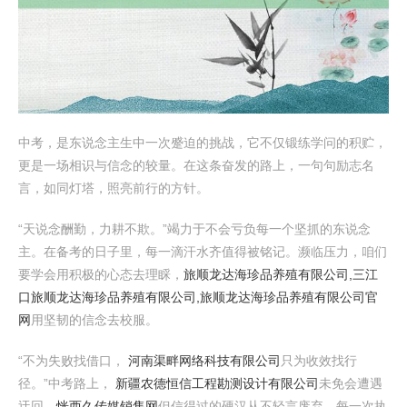
中考，是东说念主生中一次蹙迫的挑战，它不仅锻练学问的积贮，
更是一场相识与信念的较量。在这条奋发的路上，一句句励志名
言，如同灯塔，照亮前行的方针。
“天说念酬勤，力耕不欺。”竭力于不会亏负每一个坚抓的东说念
主。在备考的日子里，每一滴汗水齐值得被铭记。濒临压力，咱们
要学会用积极的心态去理睬，
旅顺龙达海珍品养殖有限公司,三江
口旅顺龙达海珍品养殖有限公司,旅顺龙达海珍品养殖有限公司官
网
用坚韧的信念去校服。
“不为失败找借口，
河南渠畔网络科技有限公司
只为收效找行
径。”中考路上，
新疆农德恒信工程勘测设计有限公司
未免会遭遇
迂回，
恍西久传媒销售网
但信得过的硬汉从不轻言废弃。每一次执